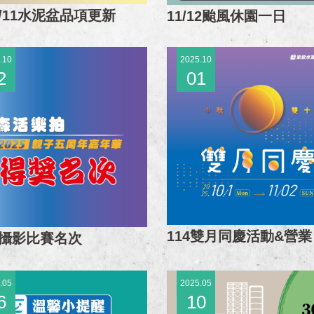
5/11水泥盆品項更新
11/12颱風休園一日
.10
2025.10
2
01
114雙月同慶活動&營
25攝影比賽名次
.05
2025.05
6
10