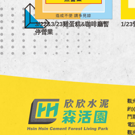
1/
3/22&3/23雞蛋糕&咖啡廳暫
停營業
觀光
約
門票
電話
觀