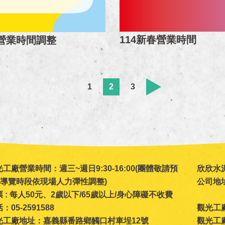
114新春營業時間
23營業時間調整
1
2
3
工廠營業時間：週三~週日9:30-16:00(團體敬請預
欣欣水
)(導覽時段依現場人力彈性調整)
公司地
 : 每人50元、2歲以下/65歲以上/身心障礙不收費
：05-2591588
觀光工廠電
光工廠地址：嘉義縣番路鄉觸口村車埕12號
觀光工廠官