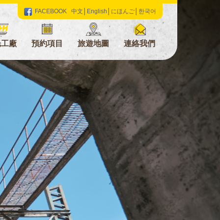
FACEBOOK
中文
│
English
│
にほんご
│
한국어
光工廠
預約項目
旅遊地圖
連絡我們