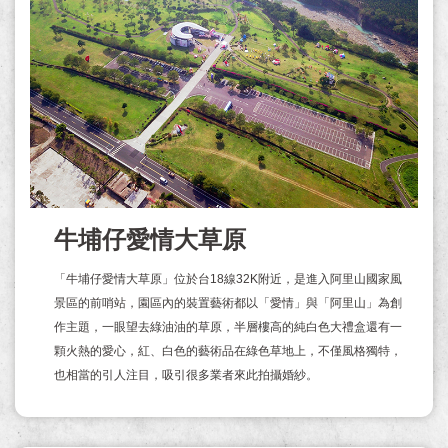
牛埔仔愛情大草原
「牛埔仔愛情大草原」位於台18線32K附近，是進入阿里山國家風
景區的前哨站，園區內的裝置藝術都以「愛情」與「阿里山」為創
作主題，一眼望去綠油油的草原，半層樓高的純白色大禮盒還有一
顆火熱的愛心，紅、白色的藝術品在綠色草地上，不僅風格獨特，
也相當的引人注目，吸引很多業者來此拍攝婚紗。