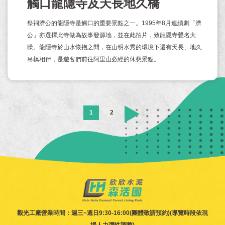
觸口龍隱寺及天長地久橋
祭祠濟公的龍隱寺是觸口的重要景點之一。1995年8月連續劇「濟
公」亦選擇此寺做為故事發源地，並在此拍片，致龍隱寺聲名大
噪。龍隱寺於山水懷抱之間，在山明水秀的環境下還有天長、地久
吊橋相伴，是遊客們前往阿里山必經的休憩景點。
1
2
觀光工廠營業時間：週三~週日9:30-16:00(團體敬請預約)(導覽時段依現