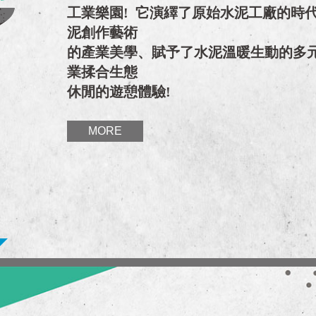
工業樂園! 它演繹了原始水泥工廠的時
泥創作藝術
的產業美學、賦予了水泥溫暖生動的多
業揉合生態
休閒的遊憩體驗!
MORE