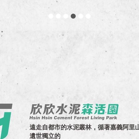
遠走自都市的水泥叢林，循著嘉義阿里
遺世獨立的