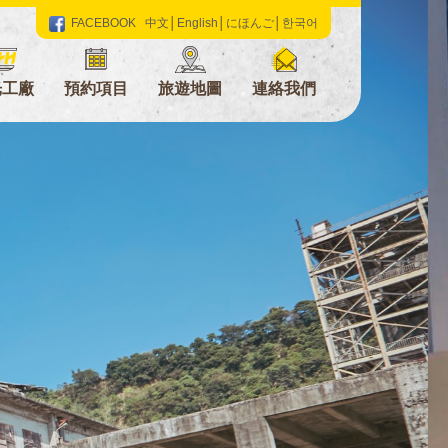
FACEBOOK
中文
│
English
│
にほんご
│
한국어
光工廠
預約項目
旅遊地圖
連絡我們